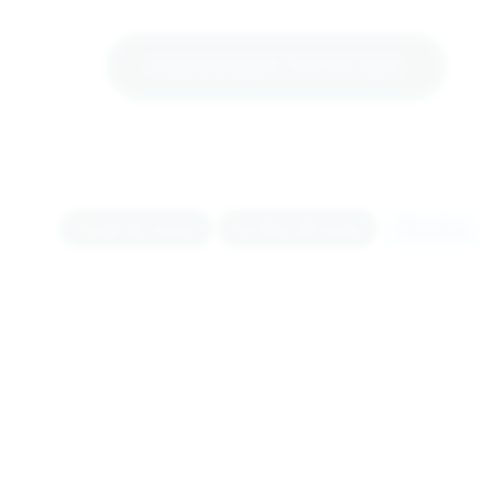
COMMANDER VOTRE BOX
Coup de coeur
La box du mois
Évasion