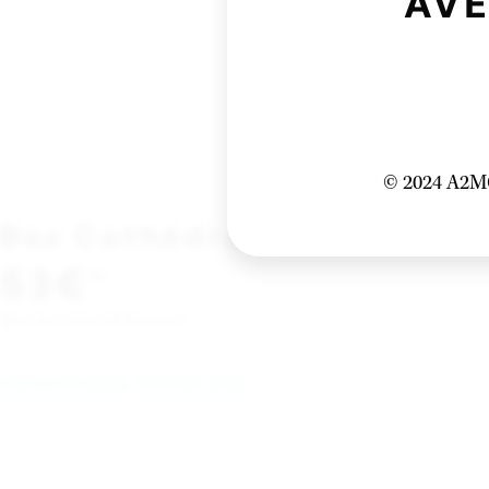
AVE
© 2024 A2MG
Box Cathédrale Nord
53€
*
*prix hors frais de livraison
COMMANDER VOTRE BOX