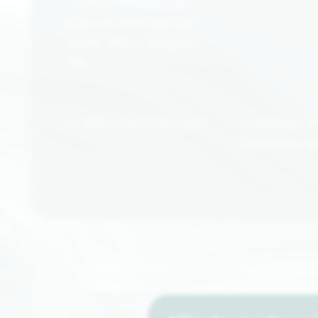
La Box enlivrante, un
concept développé par
A2MG SRL et Aurigami
SRL
© 2026 La box enlivrante
Conditions d’
Conditions gé
*Dans l’éventualité où l’un des produits s
temporaire de stock chez nos fournisseur
choisie, d’une qualité équivalente. Nous n