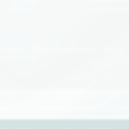
4870 Trooz
TVA : BE1013 863 
Belgique
info@boxenlivran
utilisation
Politique de confidentialité
Cookies
nérales de vente
électionnés pour une box viendrait à manquer, en raison de la
s, nous vous en informerons rapidement et veillerons à vous
’effectuerons le remplacement qu’avec votre accord préalable. 