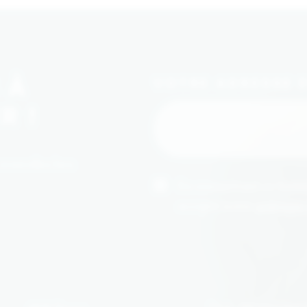
 À
VOTRE ADRESSE 
R !
 nouvelles box
En soumettant ce formul
accepté notre
politique