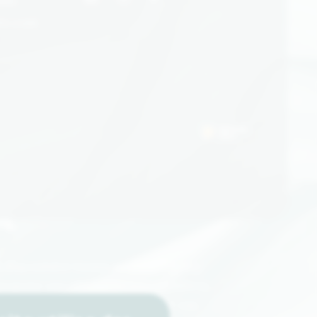
893
te.com
 disponibilité limitée ou d’une rupture
 proposer une alternative soigneusement
Notre objectif reste de vous offrir une