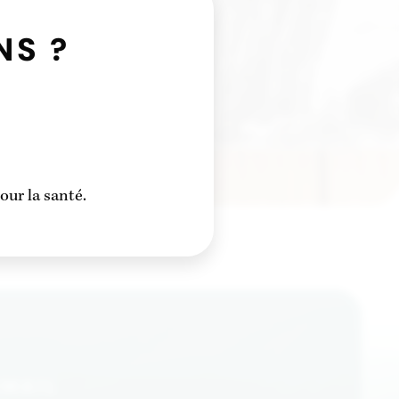
NS ?
ur la santé.
EMAIL