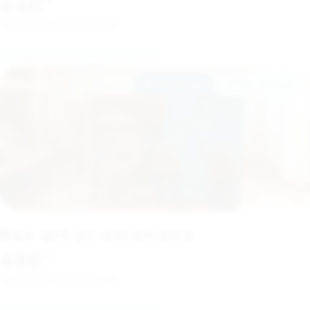
44€
*
*prix hors frais de livraison
COMMANDER VOTRE BOX
De 4 à 8 ans
P’tits curieux
Box art et émotions
49€
*
*prix hors frais de livraison