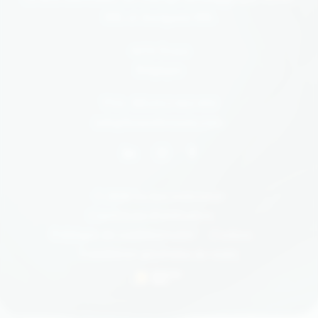
SRL et Aurigami SRL
4870 Trooz
Belgique
TVA : BE1013 863 893
info@boxenlivrante.com
© 2026 La box enlivrante
Conditions d’utilisation
Politique de confidentialité
Cookies
Conditions générales de vente