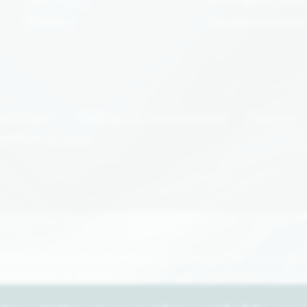
4870 Trooz
TVA : BE1013 863 
Belgique
info@boxenlivran
utilisation
Politique de confidentialité
Cookies
nérales de vente
électionnés pour une box viendrait à manquer, en raison de la
s, nous vous en informerons rapidement et veillerons à vous
’effectuerons le remplacement qu’avec votre accord préalable. 