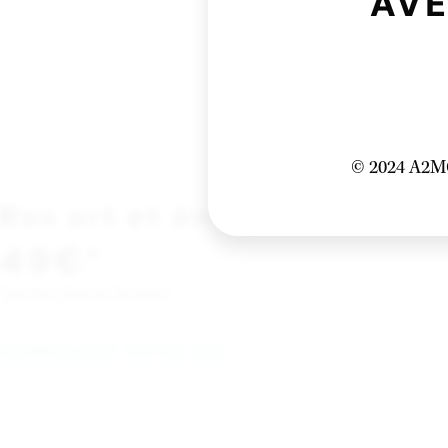
AVE
© 2024 A2MG
Box art et émotions
49€
*
*prix hors frais de livraison
COMMANDER VOTRE BOX