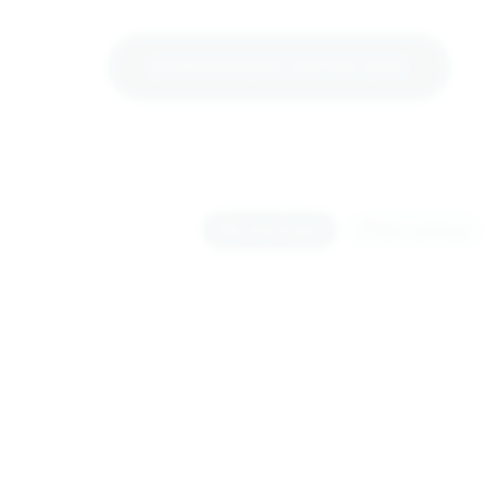
COMMANDER VOTRE BOX
De 4 à 8 ans
P’tits curieux