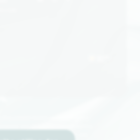
893
te.com
 disponibilité limitée ou d’une rupture
 proposer une alternative soigneusement
Notre objectif reste de vous offrir une