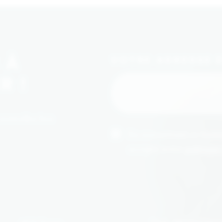
 À
VOTRE ADRESSE 
R !
 nouvelles box
En soumettant ce formul
accepté notre
politique