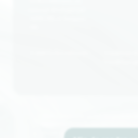
La Box enlivrante, un
concept développé par
A2MG SRL et Aurigami
SRL
© 2026 La box enlivrante
Conditions d’
Conditions gé
*Dans l’éventualité où l’un des produits s
temporaire de stock chez nos fournisseur
choisie, d’une qualité équivalente. Nous n