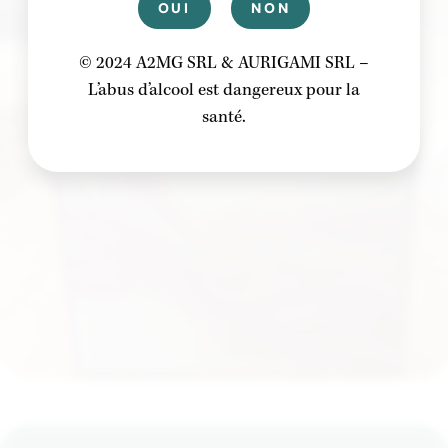
OUI
NON
© 2024 A2MG SRL & AURIGAMI SRL –
L’abus d’alcool est dangereux pour la
santé.